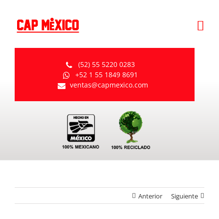
Skip
to
content
(52) 55 5220 0283
+52 1 55 1849 8691
ventas@capmexico.com
Anterior
Siguiente