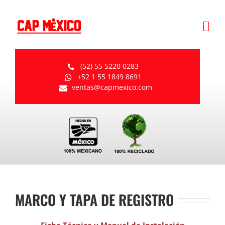
Skip
to
content
(52) 55 5220 0283
+52 1 55 1849 8691
ventas@capmexico.com
MARCO Y TAPA DE REGISTRO