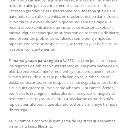
caso. Estos cableados requieren de registros que almacenen los
rollos de cable para eventualmente sacarlos hacia otro sitio.
Éstos son grandes cajas subterráneas con una tapa que da a la
banqueta de la calle o avenida, en ocasiones deben dar incluso a
la misma calle o avenida por lo que se requiere una tapa que
resista el paso vehicular o que inclusive se estaciones sobre la
misma. Algunas tapas que se utilizan son de concreto o de hierro,
pero presentan problemas cotidianos como por ejemplo las
tapas de concreto se despostillan y se rompen y las de hierro se
las roban constantemente.
El
marco y tapa para registro
NARESA
es la mejor solución para
los registros de cableado subterráneo; es una pieza hecha de un
plástico extremadamente resistente y duradero pueden resistir
el trato más rudo que se le pueda dar, no se lo roban, no se
oxida, no se corroe, no se despostilla ni se degrada, es resistente
a cualquier agente químico como jabones, lubricantes, ácidos,
etc. No se le impregnan malos olores ni tampoco la mugre y es
resistente a los rayos UV del sol. La instalación es mucho más
rápida y sencilla por lo que abarato costos y disminuye tiempos
de entrega.
Te invitamos a conocer la gran gama de registros que tenemos
en nuestra Línea Eléctrica.