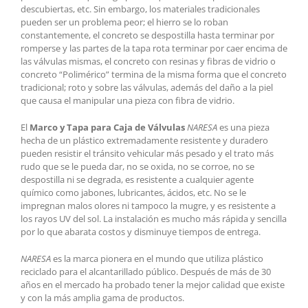
descubiertas, etc. Sin embargo, los materiales tradicionales
pueden ser un problema peor; el hierro se lo roban
constantemente, el concreto se despostilla hasta terminar por
romperse y las partes de la tapa rota terminar por caer encima de
las válvulas mismas, el concreto con resinas y fibras de vidrio o
concreto “Polimérico” termina de la misma forma que el concreto
tradicional; roto y sobre las válvulas, además del daño a la piel
que causa el manipular una pieza con fibra de vidrio.
El
Marco y Tapa para Caja de Válvulas
NARESA
es una pieza
hecha de un plástico extremadamente resistente y duradero
pueden resistir el tránsito vehicular más pesado y el trato más
rudo que se le pueda dar, no se oxida, no se corroe, no se
despostilla ni se degrada, es resistente a cualquier agente
químico como jabones, lubricantes, ácidos, etc. No se le
impregnan malos olores ni tampoco la mugre, y es resistente a
los rayos UV del sol. La instalación es mucho más rápida y sencilla
por lo que abarata costos y disminuye tiempos de entrega.
NARESA
es la marca pionera en el mundo que utiliza plástico
reciclado para el alcantarillado público. Después de más de 30
años en el mercado ha probado tener la mejor calidad que existe
y con la más amplia gama de productos.