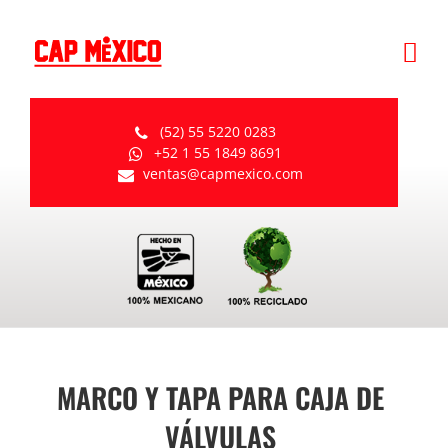
Skip
to
content
(52) 55 5220 0283
+52 1 55 1849 8691
ventas@capmexico.com
MARCO Y TAPA PARA CAJA DE
VÁLVULAS