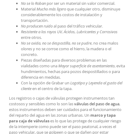
No se lo Roban
por ser un material sin valor comercial.
Material
Mucho más ligero
que cualquier otro, disminuye
considerablemente los costos de instalación y
transportación.
No producen ruido
al paso del tráfico vehicular.
Resistente a los rayos UV, Ácidos, Lubricantes y Corrosivos
entre otros.
No se oxida, no se despostilla, no se pudre
, no crea malos
olores y no se corroe como el hierro, la madera o el
concreto.
Piezas diseñadas para diversos problemas en las
vialidades como una
Mayor superficie de asentamiento
, evita
hundimientos, hechas para pozos despostillados o para
diferencia en medidas.
Con la opción de Grabar un
Logotipo y Leyenda al gusto del
cliente
en el centro de la tapa.
Los registros o cajas de válvulas protegen instrumentos tan
costosos y sensibles como lo son las
válvulas del paso de agua
,
estos instrumentos deben ser cuidados para el funcionamiento
del reparto del agua en las zonas urbanas. Un
marco y tapa
para caja de válvulas
es lo que las protege de cualquier riesgo
de la intemperie como puede ser el paso peatonal, a veces el
paso vehicular, que se golpeen o que se dañen por estar