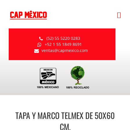
Skip
to
content
(52) 55 5220 0283
+52 1 55 1849 8691
ventas@capmexico.com
TAPA Y MARCO TELMEX DE 50X60
CM.